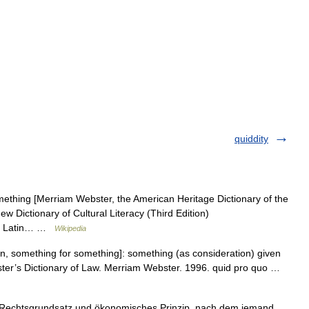
quiddity
mething [Merriam Webster, the American Heritage Dictionary of the
w Dictionary of Cultural Literacy (Third Edition)
 the Latin… …
Wikipedia
n, something for something]: something (as consideration) given
ster’s Dictionary of Law. Merriam Webster. 1996. quid pro quo …
ein Rechtsgrundsatz und ökonomisches Prinzip, nach dem jemand,