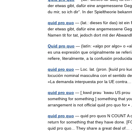
der etwas gibt, dafür eine angemessene Gege
du mir, so ich dir“. In der Spieltheorie be
quid pro quo
— (lat.: dieses für das) ist e
der etwas gibt, dafür eine angemessene Gegen
Namen tit for tat, jedoch dort mit der Abw
Quid pro quo
— (latín: «algo por algo» o «a
es una expresión que originalmente se refería
refiere, literalmente, a la confusión produc
quid pro quo
— Loc. lat. (pron. [kuíd pro ku
locución nominal masculina con el sentido de
«La demanda interpuesta por la UE contr
quid pro quo
— [ˌkwıd prəu ˈkwəu US prou ˈk
something for something ] something that you
arrangement is not official quid pro quo for
quid pro quo
— quid pro quos N COUNT A quid
return for something that they have done. [F
quid pro quo... They share a great deal o