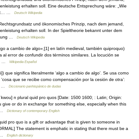
nleistung erhalten soll. Eine deutsche Entsprechung wäre: „Wie
kannt… …
Deutsch Wikipedia
in Rechtsgrundsatz und ökonomisches Prinzip, nach dem jemand,
leistung erhalten soll. In der Spieltheorie bekannt unter dem
andlung …
Deutsch Wikipedia
lgo a cambio de algo»;[1] en latín medieval, también quiproquo)
 al error de confundir dos términos similares. La locución se
ida …
Wikipedia Español
ó]) que significa literalmente ‘algo a cambio de algo’. Se usa como
 ‘cosa que se recibe como compensación por la cesión de otra’:
a… …
Diccionario panhispánico de dudas
wou] n plural quid pro quos [Date: 1500 1600; : Latin; Origin:
 give or do in exchange for something else, especially when this
 ▪ …
Dictionary of contemporary English
 pro quo is a gift or advantage that is given to someone in
ORMAL] The statement is emphatic in stating that there must be a
f… …
English dictionary