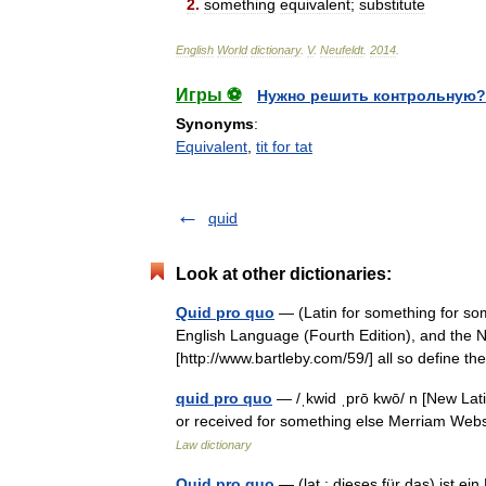
2
.
something
equivalent
;
substitute
English
World
dictionary
.
V
.
Neufeldt
.
2014
.
Игры ⚽
Нужно решить контрольную?
Synonyms
:
Equivalent
,
tit for tat
quid
Look at other dictionaries:
Quid pro quo
— (Latin for something for so
English Language (Fourth Edition), and the Ne
[http://www.bartleby.com/59/] all so define
quid pro quo
— /ˌkwid ˌprō kwō/ n [New Lati
or received for something else Merriam Web
Law dictionary
Quid pro quo
— (lat.: dieses für das) ist 