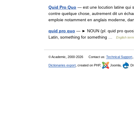
Quid Pro Quo
— est une locution latine qui
contre quelque chose, autrement dit un éch
emploie notamment en anglais moderne, d
quid pro quo
— ► NOUN (pl. quid pro quos) 
Latin, something for something …
English term
© Academic, 2000-2026
Contact us:
Technical Support
,
Dictionaries export
, created on PHP,
Joomla,
Dr