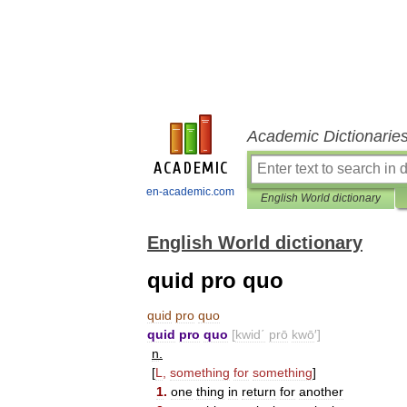
Academic Dictionarie
en-academic.com
English World dictionary
English World dictionary
quid pro quo
quid
pro
quo
quid
pro
quo
[
kwid΄
prō
kwō
′]
n
.
[
L
,
something
for
something
]
1
.
one
thing
in
return
for
another