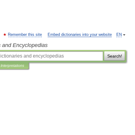
Remember this site
Embed dictionaries into your website
EN
s and Encyclopedias
Search!
Interpretations