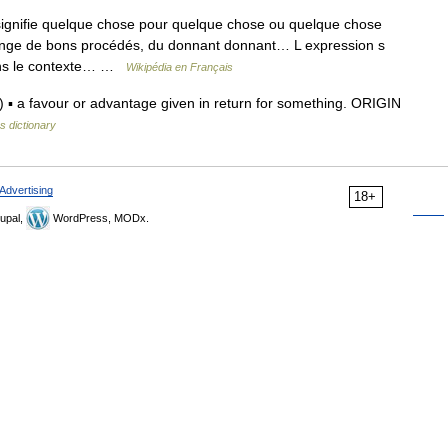
 signifie quelque chose pour quelque chose ou quelque chose
ange de bons procédés, du donnant donnant… L expression s
ans le contexte… …
Wikipédia en Français
▪ a favour or advantage given in return for something. ORIGIN
s dictionary
Advertising
18+
upal,
WordPress, MODx.